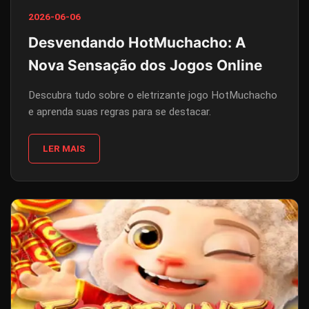
2026-06-06
Desvendando HotMuchacho: A
Nova Sensação dos Jogos Online
Descubra tudo sobre o eletrizante jogo HotMuchacho
e aprenda suas regras para se destacar.
LER MAIS