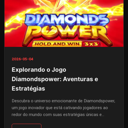
2026-05-04
Explorando o Jogo
Diamondspower: Aventuras e
Estratégias
Descubra o universo emocionante de Diamondspower,
um jogo inovador que está cativando jogadores ao
redor do mundo com suas estratégias únicas e
desafios empolgantes.