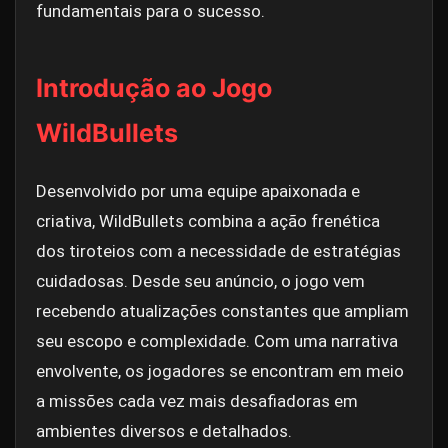
fundamentais para o sucesso.
Introdução ao Jogo
WildBullets
Desenvolvido por uma equipe apaixonada e
criativa, WildBullets combina a ação frenética
dos tiroteios com a necessidade de estratégias
cuidadosas. Desde seu anúncio, o jogo vem
recebendo atualizações constantes que ampliam
seu escopo e complexidade. Com uma narrativa
envolvente, os jogadores se encontram em meio
a missões cada vez mais desafiadoras em
ambientes diversos e detalhados.