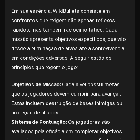
Em sua essência, WildBullets consiste em
confrontos que exigem não apenas reflexos
rápidos, mas também raciocínio tático. Cada
missão apresenta objetivos específicos, que vão
desde a eliminação de alvos até a sobrevivência
em condições adversas. A seguir estão os
princípios que regem o jogo:
Objetivos de Missão:
Cada nível possui metas
que os jogadores devem cumprir para avançar.
Estas incluem destruição de bases inimigas ou
proteção de aliados.
Sistema de Pontuação:
Os jogadores são
avaliados pela eficácia em completar objetivos,