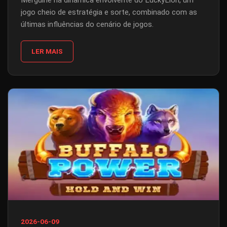
Mergulhe na dinâmica envolvente do LuckyLion, um
jogo cheio de estratégia e sorte, combinado com as
últimas influências do cenário de jogos.
LER MAIS
2026-06-09