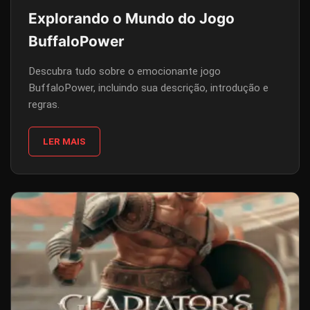
Explorando o Mundo do Jogo
BuffaloPower
Descubra tudo sobre o emocionante jogo
BuffaloPower, incluindo sua descrição, introdução e
regras.
LER MAIS