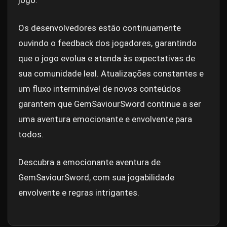
jogo.
Os desenvolvedores estão continuamente
ouvindo o feedback dos jogadores, garantindo
que o jogo evolua e atenda às expectativas de
sua comunidade leal. Atualizações constantes e
um fluxo interminável de novos conteúdos
garantem que GemSaviourSword continue a ser
uma aventura emocionante e envolvente para
todos.
Descubra a emocionante aventura de
GemSaviourSword, com sua jogabilidade
envolvente e regras intrigantes.