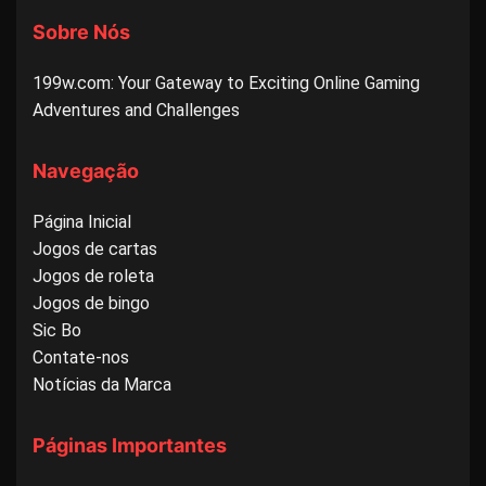
Sobre Nós
199w.com: Your Gateway to Exciting Online Gaming
Adventures and Challenges
Navegação
Página Inicial
Jogos de cartas
Jogos de roleta
Jogos de bingo
Sic Bo
Contate-nos
Notícias da Marca
Páginas Importantes