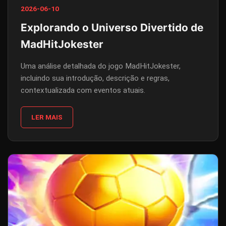
2026-06-10
Explorando o Universo Divertido de
MadHitJokester
Uma análise detalhada do jogo MadHitJokester,
incluindo sua introdução, descrição e regras,
contextualizada com eventos atuais.
LER MAIS