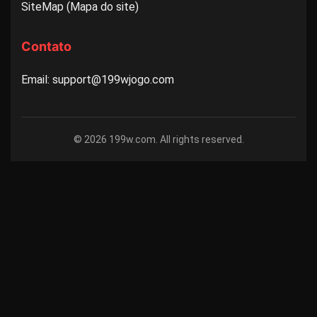
SiteMap (Mapa do site)
Contato
Email: support@199wjogo.com
© 2026 199w.com. All rights reserved.