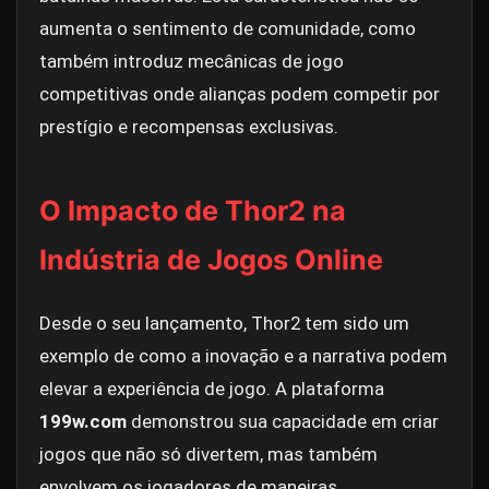
aumenta o sentimento de comunidade, como
também introduz mecânicas de jogo
competitivas onde alianças podem competir por
prestígio e recompensas exclusivas.
O Impacto de Thor2 na
Indústria de Jogos Online
Desde o seu lançamento, Thor2 tem sido um
exemplo de como a inovação e a narrativa podem
elevar a experiência de jogo. A plataforma
199w.com
demonstrou sua capacidade em criar
jogos que não só divertem, mas também
envolvem os jogadores de maneiras