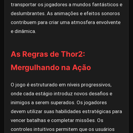
transportar os jogadores a mundos fantásticos e
deslumbrantes. As animações e efeitos sonoros
contribuem para criar uma atmosfera envolvente
e dinâmica.
As Regras de Thor2:
Mergulhando na Ação
O jogo é estruturado em níveis progressivos,
onde cada estágio introduz novos desafios e
inimigos a serem superados. Os jogadores
devem utilizar suas habilidades estratégicas para
vencer batalhas e completar missões. Os
controles intuitivos permitem que os usuários