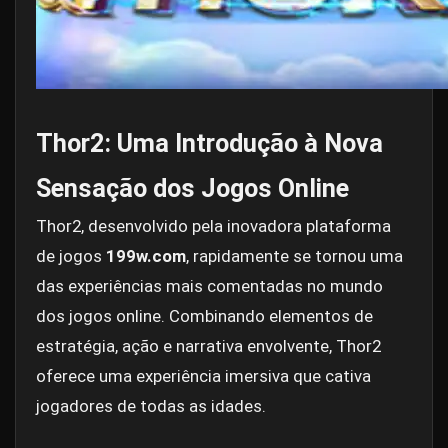
Thor2: Uma Introdução à Nova
Sensação dos Jogos Online
Thor2, desenvolvido pela inovadora plataforma
de jogos
199w.com
, rapidamente se tornou uma
das experiências mais comentadas no mundo
dos jogos online. Combinando elementos de
estratégia, ação e narrativa envolvente, Thor2
oferece uma experiência imersiva que cativa
jogadores de todas as idades.