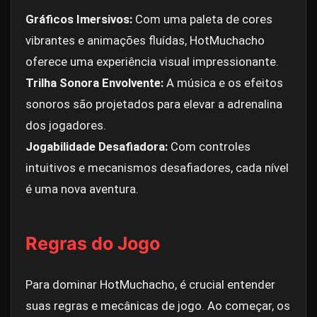
Gráficos Imersivos:
Com uma paleta de cores
vibrantes e animações fluídas, HotMuchacho
oferece uma experiência visual impressionante.
Trilha Sonora Envolvente:
A música e os efeitos
sonoros são projetados para elevar a adrenalina
dos jogadores.
Jogabilidade Desafiadora:
Com controles
intuitivos e mecanismos desafiadores, cada nível
é uma nova aventura.
Regras do Jogo
Para dominar HotMuchacho, é crucial entender
suas regras e mecânicas de jogo. Ao começar, os