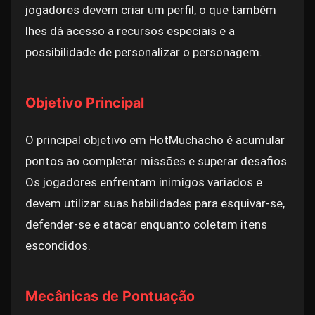
jogadores devem criar um perfil, o que também
lhes dá acesso a recursos especiais e a
possibilidade de personalizar o personagem.
Objetivo Principal
O principal objetivo em HotMuchacho é acumular
pontos ao completar missões e superar desafios.
Os jogadores enfrentam inimigos variados e
devem utilizar suas habilidades para esquivar-se,
defender-se e atacar enquanto coletam itens
escondidos.
Mecânicas de Pontuação