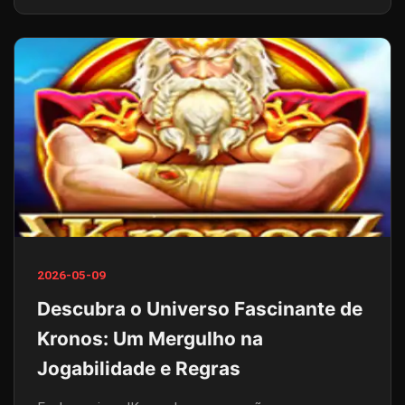
2026-05-09
Descubra o Universo Fascinante de
Kronos: Um Mergulho na
Jogabilidade e Regras