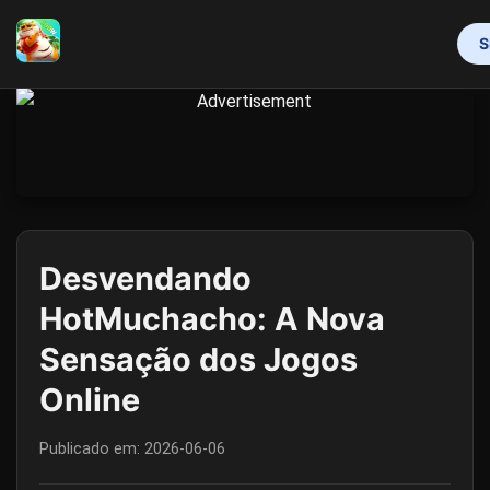
S
INÍCIO
JOGOS DE CARTAS
JOGOS DE ROLETA
JOGOS DE BINGO
SIC BO
CONTATE-NOS
NOTÍCIAS DA MARCA
Desvendando
HotMuchacho: A Nova
Sensação dos Jogos
Online
Publicado em:
2026-06-06