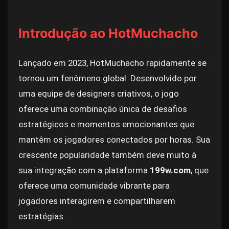
Introdução ao HotMuchacho
Lançado em 2023, HotMuchacho rapidamente se
tornou um fenômeno global. Desenvolvido por
uma equipe de designers criativos, o jogo
oferece uma combinação única de desafios
estratégicos e momentos emocionantes que
mantêm os jogadores conectados por horas. Sua
crescente popularidade também deve muito à
sua integração com a plataforma
199w.com
, que
oferece uma comunidade vibrante para
jogadores interagirem e compartilharem
estratégias.