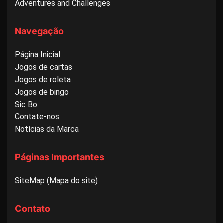
Adventures and Challenges
Navegação
Página Inicial
Jogos de cartas
Jogos de roleta
Jogos de bingo
Sic Bo
Contate-nos
Notícias da Marca
Páginas Importantes
SiteMap (Mapa do site)
Contato