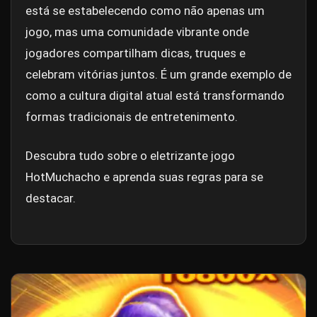
está se estabelecendo como não apenas um
jogo, mas uma comunidade vibrante onde
jogadores compartilham dicas, truques e
celebram vitórias juntos. É um grande exemplo de
como a cultura digital atual está transformando
formas tradicionais de entretenimento.
Descubra tudo sobre o eletrizante jogo
HotMuchacho e aprenda suas regras para se
destacar.