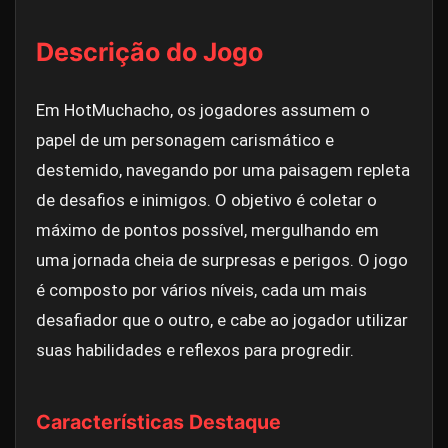
Descrição do Jogo
Em HotMuchacho, os jogadores assumem o
papel de um personagem carismático e
destemido, navegando por uma paisagem repleta
de desafios e inimigos. O objetivo é coletar o
máximo de pontos possível, mergulhando em
uma jornada cheia de surpresas e perigos. O jogo
é composto por vários níveis, cada um mais
desafiador que o outro, e cabe ao jogador utilizar
suas habilidades e reflexos para progredir.
Características Destaque