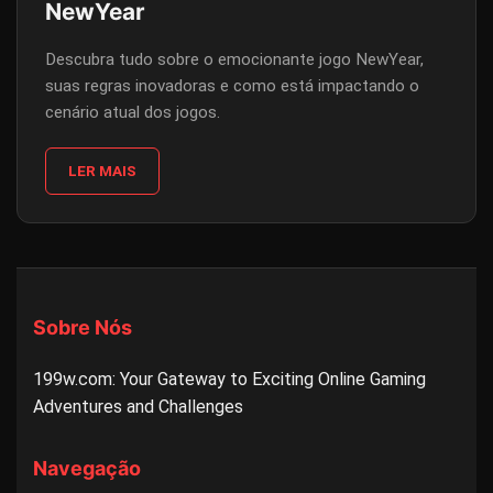
NewYear
Descubra tudo sobre o emocionante jogo NewYear,
suas regras inovadoras e como está impactando o
cenário atual dos jogos.
LER MAIS
Sobre Nós
199w.com: Your Gateway to Exciting Online Gaming
Adventures and Challenges
Navegação