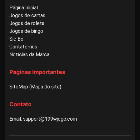
Página Inicial
Jogos de cartas
Jogos de roleta
Jogos de bingo
Sic Bo
Contate-nos
Notícias da Marca
Páginas Importantes
SiteMap (Mapa do site)
Contato
Email: support@199wjogo.com