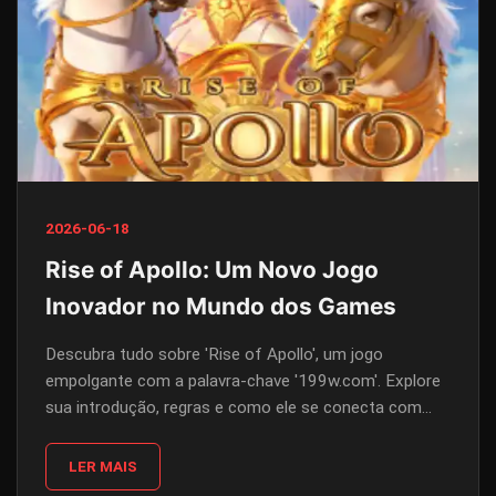
2026-06-18
Rise of Apollo: Um Novo Jogo
Inovador no Mundo dos Games
Descubra tudo sobre 'Rise of Apollo', um jogo
empolgante com a palavra-chave '199w.com'. Explore
sua introdução, regras e como ele se conecta com
eventos atuais.
LER MAIS