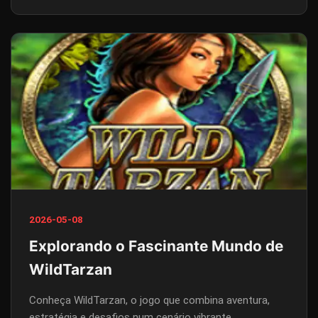
2026-05-08
Explorando o Fascinante Mundo de
WildTarzan
Conheça WildTarzan, o jogo que combina aventura,
estratégia e desafios num cenário vibrante.