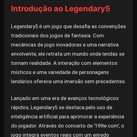
Introdução ao Legendary5
Legendary5 é um jogo que desafia as convenções
tradicionais dos jogos de fantasia. Com
mecânicas de jogo inovadoras e uma narrativa
envolvente, ele retrata um mundo onde lendas se
tornam realidade. A interação com elementos
místicos e uma variedade de personagens
lendários oferece uma imersão sem precedentes.
Lançado em uma era de avanços tecnológicos
rápidos, Legendary5 se destaca pelo uso de
inteligência artificial para aprimorar a experiência
do jogador. Através do conceito de '199w.com', o
jogo integra eventos reais com um enredo