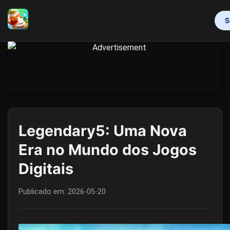
S
INÍCIO
JOGOS DE CARTAS
JOGOS DE ROLETA
JOGOS DE BINGO
SIC BO
CONTATE-NOS
NOTÍCIAS DA MARCA
Legendary5: Uma Nova
Era no Mundo dos Jogos
Digitais
Publicado em:
2026-05-20