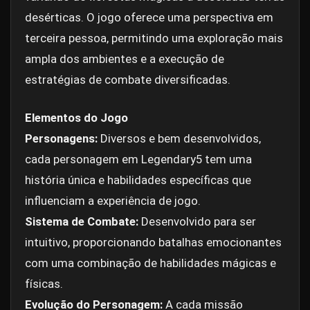
desérticas. O jogo oferece uma perspectiva em
terceira pessoa, permitindo uma exploração mais
ampla dos ambientes e a execução de
estratégias de combate diversificadas.
Elementos do Jogo
Personagens:
Diversos e bem desenvolvidos,
cada personagem em Legendary5 tem uma
história única e habilidades específicas que
influenciam a experiência de jogo.
Sistema de Combate:
Desenvolvido para ser
intuitivo, proporcionando batalhas emocionantes
com uma combinação de habilidades mágicas e
físicas.
Evolução do Personagem:
A cada missão