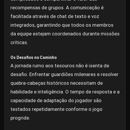
recompensas de grupos. A comunicação é
facilitada através de chat de texto e voz
integrados, garantindo que todos os membros
da equipe estejam coordenados durante missões
críticas.
Os Desafios no Caminho
A jornada rumo aos tesouros não é isenta de
desafio. Enfrentar guardiões milenares e resolver
quebra-cabeças históricos necessitam de
habilidade e inteligência. O tempo de resposta e a
capacidade de adaptação do jogador são
testados repetidamente conforme o jogo
progride.