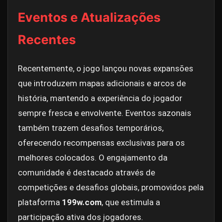
Eventos e Atualizações
Recentes
Recentemente, o jogo lançou novas expansões
que introduzem mapas adicionais e arcos de
história, mantendo a experiência do jogador
sempre fresca e envolvente. Eventos sazonais
também trazem desafios temporários,
oferecendo recompensas exclusivas para os
melhores colocados. O engajamento da
comunidade é destacado através de
competições e desafios globais, promovidos pela
plataforma
199w.com
, que estimula a
participação ativa dos jogadores.