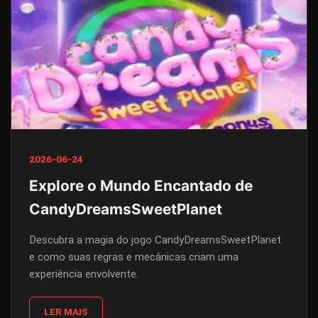
2026-06-24
Explore o Mundo Encantado de
CandyDreamsSweetPlanet
Descubra a magia do jogo CandyDreamsSweetPlanet
e como suas regras e mecânicas criam uma
experiência envolvente.
LER MAIS