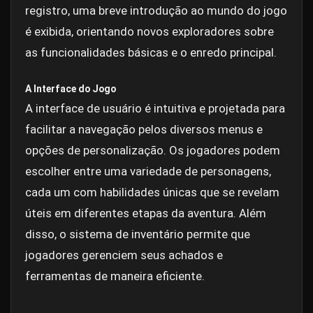
registro, uma breve introdução ao mundo do jogo
é exibida, orientando novos exploradores sobre
as funcionalidades básicas e o enredo principal.
A Interface do Jogo
A interface de usuário é intuitiva e projetada para
facilitar a navegação pelos diversos menus e
opções de personalização. Os jogadores podem
escolher entre uma variedade de personagens,
cada um com habilidades únicas que se revelam
úteis em diferentes etapas da aventura. Além
disso, o sistema de inventário permite que
jogadores gerenciem seus achados e
ferramentas de maneira eficiente.