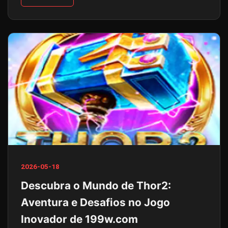
2026-05-18
Descubra o Mundo de Thor2:
Aventura e Desafios no Jogo
Inovador de 199w.com