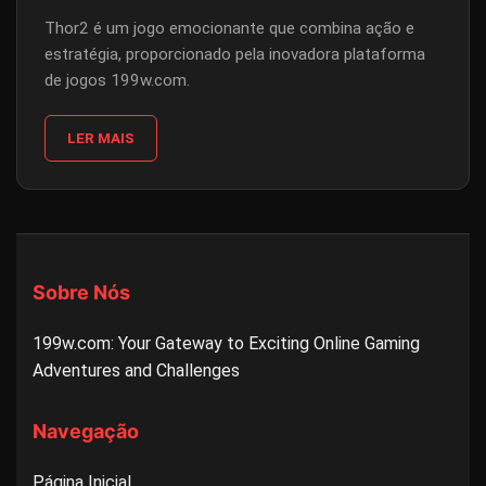
Thor2 é um jogo emocionante que combina ação e
estratégia, proporcionado pela inovadora plataforma
de jogos 199w.com.
LER MAIS
Sobre Nós
199w.com: Your Gateway to Exciting Online Gaming
Adventures and Challenges
Navegação
Página Inicial